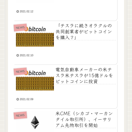
2021.02.12
「テスラに続きオラクルの
NEWS
共同創業者がビットコイン
を購入？」
2021.02.10
電気自動車メーカーの米テ
NEWS
スラ米テスラが15億ドルを
ビットコインに投資
2021.02.09
米CME（シカゴ・マーカン
NEWS
タイル取引所）、イーサリ
アム先物取引を開始