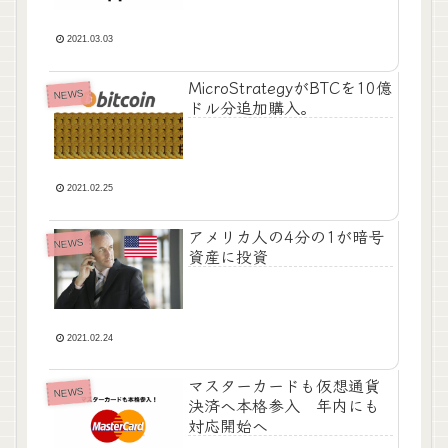
2021.03.03
MicroStrategyがBTCを10億
NEWS
ドル分追加購入。
2021.02.25
アメリカ人の4分の1が暗号
NEWS
資産に投資
2021.02.24
マスターカードも仮想通貨
NEWS
決済へ本格参入 年内にも
対応開始へ