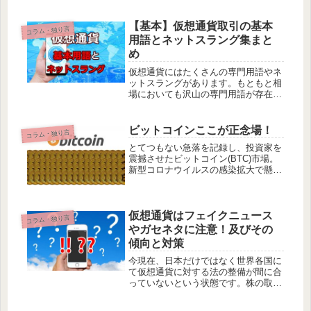
XRPなので、やっと来たかという感
じ。最近の仮想通貨ではよくあります
が、上昇も下落もとにかく速い！ボラ
【基本】仮想通貨取引の基本
コラム・独り言
も大きいのでエントリーするタイ...
用語とネットスラング集まと
め
仮想通貨にはたくさんの専門用語やネ
ットスラングがあります。もともと相
場においても沢山の専門用語が存在し
ます。それらの専門用語とネットスラ
ングをある程度知っていないと、ネッ
トで仮想通貨の情報を見ていても何が
ビットコインここが正念場！
コラム・独り言
何だか訳がわからなくなると思うので
とてつもない急落を記録し、投資家を
ま...
震撼させたビットコイン(BTC)市場。
新型コロナウイルスの感染拡大で懸念
が広がり、ダウ工業株30種平均は連日
のサーキットブレーカー発動発動。そ
んな株式市場の急落局面に巻き込ま
れ、仮想通貨市場も大暴落しました...
仮想通貨はフェイクニュース
コラム・独り言
やガセネタに注意！及びその
傾向と対策
今現在、日本だけではなく世界各国に
て仮想通貨に対する法の整備が間に合
っていないという状態です。株の取引
きでは到底不可能なような相場操縦的
行為やインサイダー、風説の流布や不