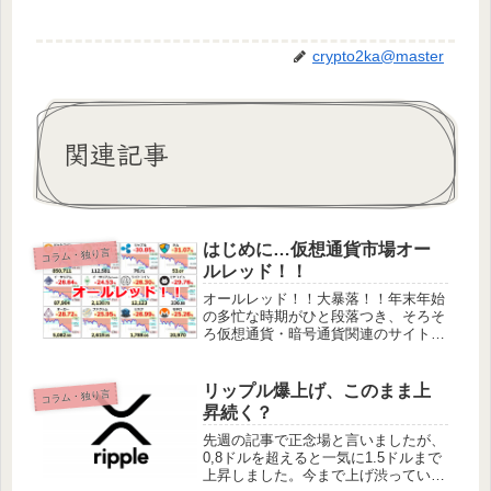
crypto2ka@master
関連記事
はじめに…仮想通貨市場オー
コラム・独り言
ルレッド！！
オールレッド！！大暴落！！年末年始
の多忙な時期がひと段落つき、そろそ
ろ仮想通貨・暗号通貨関連のサイトを
作ろうと思っていたらまさかの仮想通
貨市場全体の大暴落！もう完全に出遅
れた感MAXですがコツコツと更新し
リップル爆上げ、このまま上
コラム・独り言
ていきたいと思います。仮想通貨・暗
昇続く？
号...
先週の記事で正念場と言いましたが、
0,8ドルを超えると一気に1.5ドルまで
上昇しました。今まで上げ渋っていた