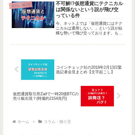
実の告知、更に普通に考えれば誰が見
不可解!?仮想通貨にテクニカル
コラム・独り言
てもおかしいようなガセネタやフェイ
は関係ないという説が飛び交
ク...
っている件
今、ネット上では「仮想通貨にはテク
ニカルは通用しない。」という説が結
構な勢いで飛び交っております。もち
ろん全ての人達ではなく、多くの人た
ちはテクニカルを使って仮想通貨取引
をしている状態ですが、一部の人たち
の間で「仮想通貨にテクニカルとか意
味...
コインチェック社の2018年2月13日緊
急記者会見まとめ【文字起こし】
仮想通貨取引所Zaifで一時20億BTCの
売り板出現？(時価約2154兆円)
ホーム
コラム・独り言